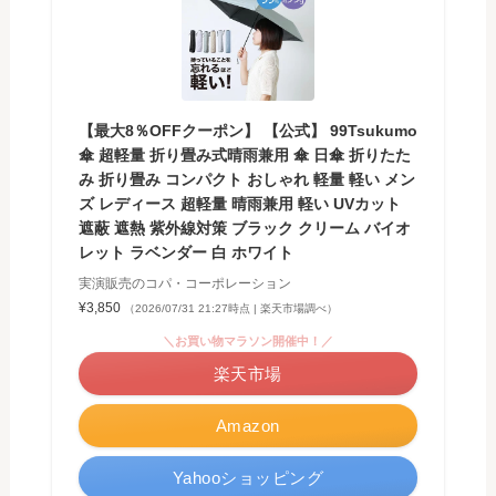
【最大8％OFFクーポン】 【公式】 99Tsukumo
傘 超軽量 折り畳み式晴雨兼用 傘 日傘 折りたた
み 折り畳み コンパクト おしゃれ 軽量 軽い メン
ズ レディース 超軽量 晴雨兼用 軽い UVカット
遮蔽 遮熱 紫外線対策 ブラック クリーム バイオ
レット ラベンダー 白 ホワイト
実演販売のコパ・コーポレーション
¥3,850
（2026/07/31 21:27時点 | 楽天市場調べ）
＼お買い物マラソン開催中！／
楽天市場
Amazon
Yahooショッピング