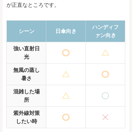
が正直なところです。
ハンディフ
シーン
日傘向き
ァン向き
強い直射日
光
無風の蒸し
暑さ
混雑した場
所
紫外線対策
したい時