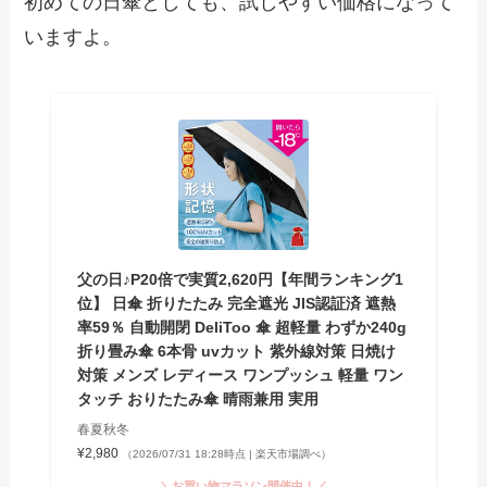
初めての日傘としても、試しやすい価格になって
いますよ。
父の日♪P20倍で実質2,620円【年間ランキング1
位】 日傘 折りたたみ 完全遮光 JIS認証済 遮熱
率59％ 自動開閉 DeliToo 傘 超軽量 わずか240g
折り畳み傘 6本骨 uvカット 紫外線対策 日焼け
対策 メンズ レディース ワンプッシュ 軽量 ワン
タッチ おりたたみ傘 晴雨兼用 実用
春夏秋冬
¥2,980
（2026/07/31 18:28時点 | 楽天市場調べ）
＼お買い物マラソン開催中！／