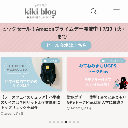
ビッグセール！Amazonプライムデー開催中！7/13（火）
まで！
セール会場はこちら
子ども服
子どものグッズ
リュック】小学生
防犯ブザー一体型！みてねみまもり
入学式にジレは
ットル？容量別に
GPSトークPlusは新入学に最適？
トのポイントや
紹介
ップを紹介
2026年4月22日
2025年3月12日