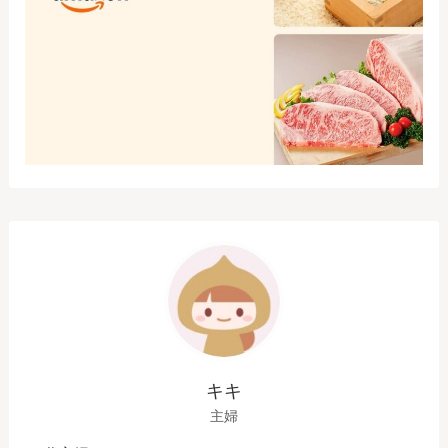
キキ
主婦